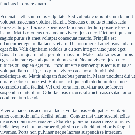
faucibus in ornare quam.
Venenatis tellus in metus vulputate. Sed vulputate odio ut enim blandit
volutpat maecenas volutpat blandit. Senectus et netus et malesuada
fames ac turpis. Lacus suspendisse faucibus interdum posuere lorem
ipsum. Mattis rhoncus urna neque viverra justo nec. Dictumst quisque
sagittis purus sit amet volutpat consequat mauris. Fringilla est
ullamcorper eget nulla facilisi etiam. Ullamcorper sit amet risus nullam
eget felis. Velit dignissim sodales ut eu sem integer vitae justo eget.
Duis ut diam quam nulla porttitor massa id. Malesuada fames ac turpis
egestas integer eget aliquet nibh praesent. Neque viverra justo nec
ultrices dui sapien eget mi. Tincidunt vitae semper quis lectus nulla at
volutpat diam ut. Egestas purus viverra accumsan in nisl nisi
scelerisque eu. Mattis aliquam faucibus purus in. Massa tincidunt dui ut
ornare lectus sit amet est. Elit duis tristique sollicitudin nibh sit amet
commodo nulla facilisi. Vel orci porta non pulvinar neque laoreet
suspendisse interdum. Odio facilisis mauris sit amet massa vitae tortor
condimentum lacinia.
Viverra maecenas accumsan lacus vel facilisis volutpat est velit. Sit
amet commodo nulla facilisi nullam. Congue nisi vitae suscipit tellus
mauris a diam maecenas sed. Pharetra pharetra massa massa ultricies.
Pellentesque elit ullamcorper dignissim cras tincidunt lobortis feugiat
vivamus. Porta non pulvinar neque laoreet suspendisse interdum