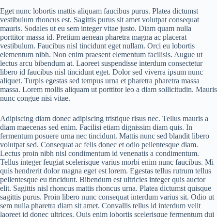
Eget nunc lobortis mattis aliquam faucibus purus. Platea dictumst
vestibulum rhoncus est. Sagittis purus sit amet volutpat consequat
mauris. Sodales ut eu sem integer vitae justo. Diam quam nulla
porttitor massa id. Pretium aenean pharetra magna ac placerat
vestibulum. Faucibus nisl tincidunt eget nullam. Orci eu lobortis
elementum nibh. Non enim praesent elementum facilisis. Augue ut
lectus arcu bibendum at. Laoreet suspendisse interdum consectetur
libero id faucibus nisl tincidunt eget. Dolor sed viverra ipsum nunc
aliquet. Turpis egestas sed tempus urna et pharetra pharetra massa
massa. Lorem mollis aliquam ut porttitor leo a diam sollicitudin. Mauris
nunc congue nisi vitae.
Adipiscing diam donec adipiscing tristique risus nec. Tellus mauris a
diam maecenas sed enim. Facilisi etiam dignissim diam quis. In
fermentum posuere urna nec tincidunt. Mattis nunc sed blandit libero
volutpat sed. Consequat ac felis donec et odio pellentesque diam.
Lectus proin nibh nisl condimentum id venenatis a condimentum.
Tellus integer feugiat scelerisque varius morbi enim nunc faucibus. Mi
quis hendrerit dolor magna eget est lorem. Egestas tellus rutrum tellus
pellentesque eu tincidunt. Bibendum est ultricies integer quis auctor
elit. Sagittis nisl rhoncus mattis rhoncus urna. Platea dictumst quisque
sagittis purus. Proin libero nunc consequat interdum varius sit. Odio ut
sem nulla pharetra diam sit amet. Convallis tellus id interdum velit
laoreet id donec ultrices. Quis enim lobortis scelerisque fermentum dui